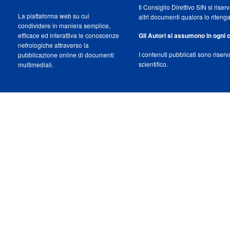
Il Consiglio Direttivo SIN si riser
La piattaforma web su cui
altri documenti qualora lo riteng
condividere in maniera semplice,
efficace ed interattiva le conoscenze
Gli Autori si assumono in ogni c
nefrologiche attraverso la
I contenuti pubblicati sono riser
pubblicazione online di documenti
scientifico.
multimediali.