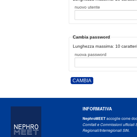
nuovo utente
Cambia password
Lunghezza massima: 10 caratteri
nuova password
CAMBIA
INFORMATIVA
NephroMEET
accoglie come docu
Comitati e Commissioni ufficiali 
Regionali/Interregionali SIN
.