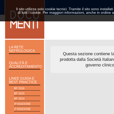
Il sito utilizza solo cookie tecnici. Tramite il sito sono installat
di tutti i cookie. Per maggiori informazioni, anche in ordine a
LA RETE
NEFROLOGICA
Questa sezione contiene l
prodotta dalla Società Italian
QUALITÀ E
governo clinico
ACCREDITAMENTO
LINEE GUIDA E
BEST PRACTICE
BP 2016
BP 2015
BP 2014
3ª EDIZIONE
2ª EDIZIONE