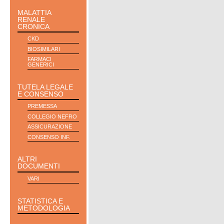
MALATTIA
RENALE
CRONICA
CKD
BIOSIMILARI
FARMACI
GENERICI
TUTELA LEGALE
E CONSENSO
PREMESSA
COLLEGIO NEFRO
ASSICURAZIONE
CONSENSO INF.
ALTRI
DOCUMENTI
VARI
STATISTICA E
METODOLOGIA