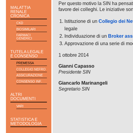
Per questo motivo la SIN ha pensato
MALATTIA
favore dei colleghi. Le iniziative s
RENALE
CRONICA
Istituzione di un
Collegio dei Ne
CKD
legale
BIOSIMILARI
FARMACI
Individuazione di un
Broker ass
GENERICI
Approvazione di una serie di mod
TUTELA LEGALE
1 ottobre 2014
E CONSENSO
PREMESSA
Gianni Capasso
COLLEGIO NEFRO
Presidente SIN
ASSICURAZIONE
CONSENSO INF.
Giancarlo Marinangeli
Segretario SIN
ALTRI
DOCUMENTI
VARI
STATISTICA E
METODOLOGIA