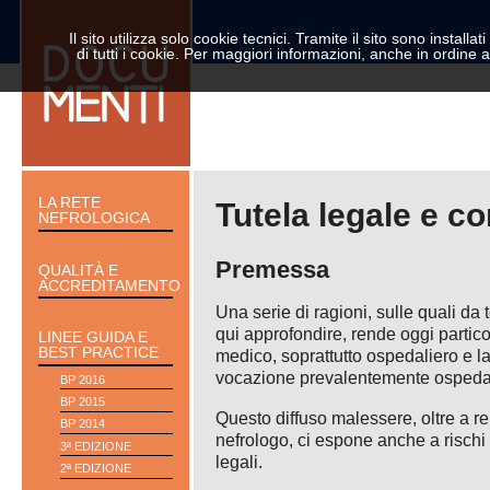
Il sito utilizza solo cookie tecnici. Tramite il sito sono installat
di tutti i cookie. Per maggiori informazioni, anche in ordine a
LA RETE
Tutela legale e c
NEFROLOGICA
Premessa
QUALITÀ E
ACCREDITAMENTO
Una serie di ragioni, sulle quali da
qui approfondire, rende oggi partico
LINEE GUIDA E
BEST PRACTICE
medico, soprattutto ospedaliero e la
vocazione prevalentemente ospedal
BP 2016
BP 2015
Questo diffuso malessere, oltre a re
BP 2014
nefrologo, ci espone anche a risch
3ª EDIZIONE
legali.
2ª EDIZIONE